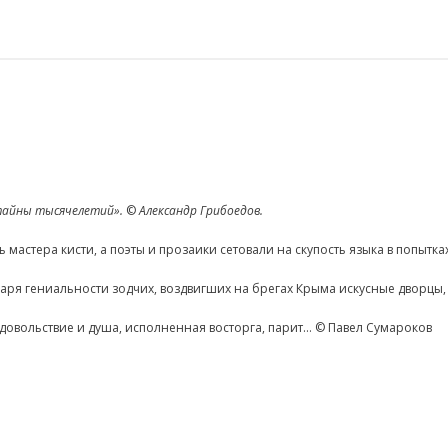
 тайны тысячелетий».
©
Александр Грибоедов.
мастера кисти, а поэты и прозаики сетовали на скупость языка в попытка
даря гениальности зодчих, воздвигших на брегах Крыма искусные дворцы
удовольствие и душа, исполненная восторга, парит… © Павел Сумароков